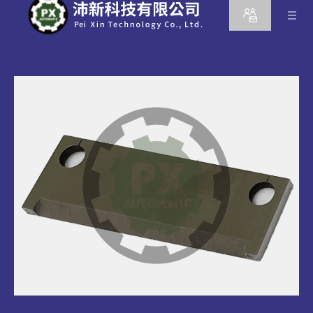
產品
所有系列
自動同軸剝線機
最新消息
全自動剝線打I-PEX端子鍍錫機
半自動同軸剝線機
關於沛新
高精度線切割機
全自動線傳輸機