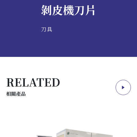
剝皮機刀片
端子機
聯繫沛新
刀具
刀具
其他配件
落地式計米排位繞線機
桌上型計米排位繞線機
CN
EN
RELATED
繞線紮線機各型號參數
相關產品