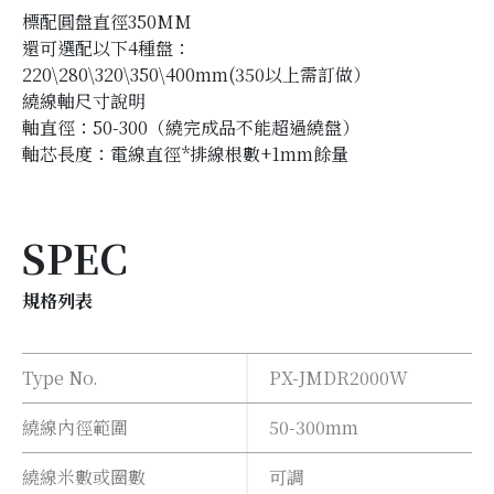
標配圓盤直徑350MM
還可選配以下4種盤：
220\280\320\350\400mm(350以上需訂做）
繞線軸尺寸說明
軸直徑：50-300（繞完成品不能超過繞盤）
軸芯長度：電線直徑*排線根數+1mm餘量
SPEC
規格列表
Type No.
PX-JMDR2000W
繞線內徑範圍
50-300mm
繞線米數或圈數
可調