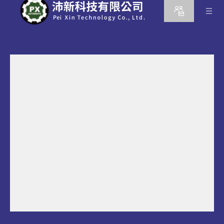
產品
所有系列
自動同軸剝線機
最新消息
全自動剝線打I-PEX端子鍍錫機
半自動同軸剝線機
關於沛新
高精度線切割機
全自動線傳輸機