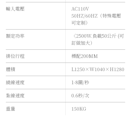
輸入電壓
AC110V
50HZ/60HZ（特殊電壓
可定制）
額定功率
〈2500W.負載50公斤 (可
訂做加大）
排位行程
標配200MM
體積
L1250×W1040×H1280
繞線速度
1-8圈/秒
紮線速度
0.6秒/次
重量
150KG