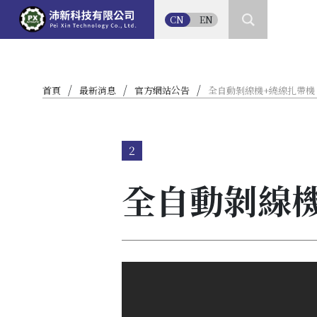
CN
EN
/
/
/
首頁
最新消息
官方網站公告
全自動剝線機+繞線扎帶機
2
全自動剝線