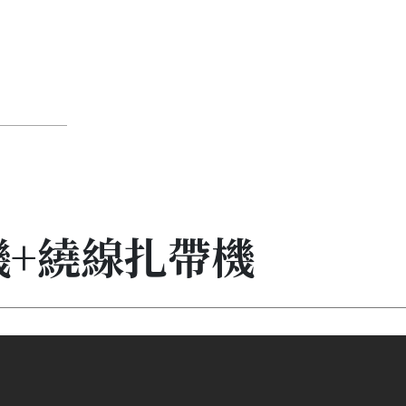
機+繞線扎帶機